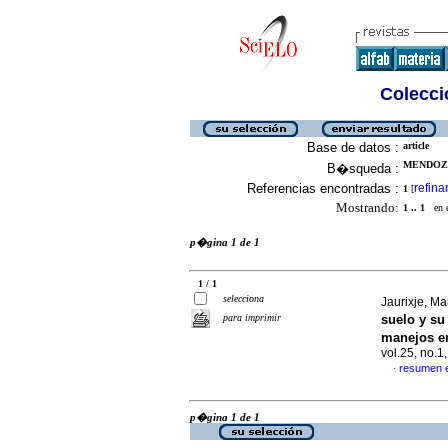
Colecció
Base de datos :
article
MENDOZA
B�squeda :
Referencias encontradas :
refina
1
[
Mostrando:
1 .. 1
en el
p�gina 1 de 1
1 / 1
selecciona
Jaurixje, Ma
para imprimir
suelo y su
manejos e
vol.25, no.
resumen 
·
p�gina 1 de 1