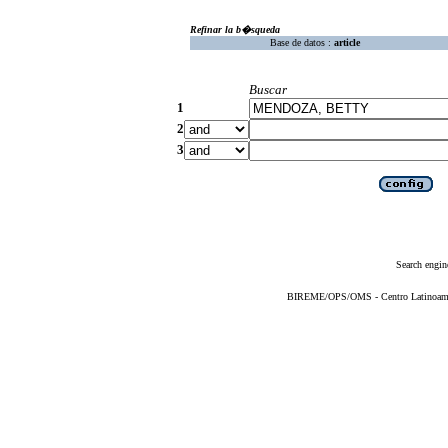
Refinar la b�squeda
Base de datos :
article
Buscar
1
2
3
Search engin
BIREME/OPS/OMS - Centro Latinoameric