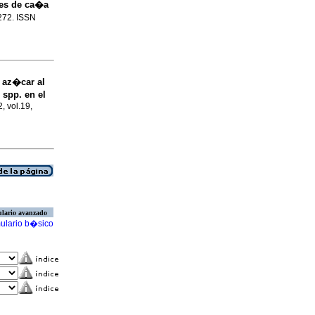
des de ca�a
-272. ISSN
 az�car al
a
spp. en el
2, vol.19,
lario avanzado
ulario b�sico