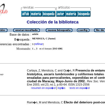
Colección de la biblioteca
Base de datos :
article
MENDOZA, C [Autor]
B�squeda :
erencias encontradas :
refinar
3
[
]
Mostrando:
1 .. 3
en el formato [
ISO 690
]
Presencia de
entam
Cartaya, Z, Mendoza, C and Oy�n, R
histolytica, ascaris lumbricoides
y coliformes totales
imir
ensaladas para perrocalientes, expendidas en el centr
ciudad de Maracay, Mayo-Junio de 2002.
.
Rev. Soc. Ven.
Ene 2003, vol.23, no.1, p.60-64. ISSN 1315-2556
|
resumen en espa�ol
ingl�s
texto en espa�ol
·
·
Efecto del deterioro post-cor
Ram�n, M and Mendoza, C