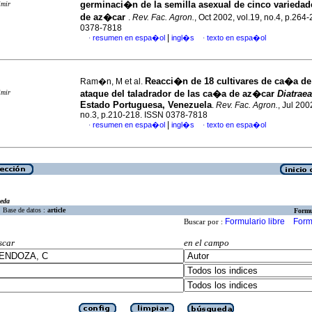
germinaci�n de la semilla asexual de cinco varieda
imir
de az�car
.
Rev. Fac. Agron.
, Oct 2002, vol.19, no.4, p.264
0378-7818
|
resumen en espa�ol
ingl�s
texto en espa�ol
·
·
Reacci�n de 18 cultivares de ca�a de
Ram�n, M et al.
imir
ataque del taladrador de las ca�a de az�car
Diatrae
Estado Portuguesa, Venezuela
.
Rev. Fac. Agron.
, Jul 200
no.3, p.210-218. ISSN 0378-7818
|
resumen en espa�ol
ingl�s
texto en espa�ol
·
·
eda
Base de datos :
article
Formu
Formulario libre
Form
Buscar por :
scar
en el campo