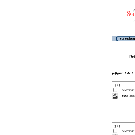
Ref
p�gina 1 de 1
1 / 3
selecciona
para impr
2 / 3
selecciona