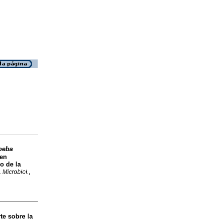
oeba
 en
o de la
 Microbiol.
,
te sobre la