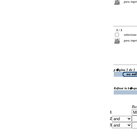
para impr
3 / 3
selecciona
para impr
p�gina 1 de 1
Refinar la b�squ
Bu
1
2
3