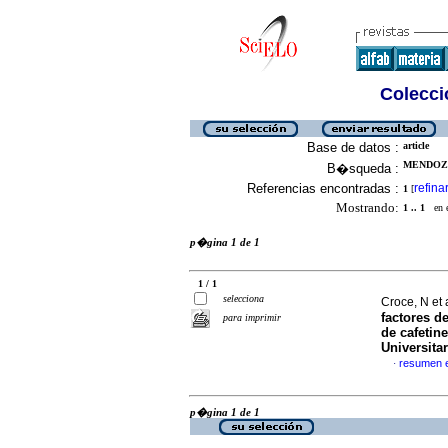
Colecció
Base de datos :
article
MENDOZA,
B�squeda :
Referencias encontradas :
refina
1
[
Mostrando:
1 .. 1
en el
p�gina 1 de 1
1 / 1
selecciona
Croce, N et 
factores d
para imprimir
de cafetin
Universitar
resumen 
·
p�gina 1 de 1