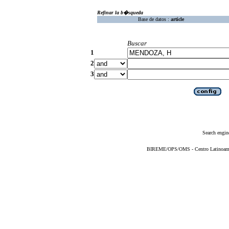
Refinar la b�squeda
Base de datos :
article
Buscar
1
2
3
Search engin
BIREME/OPS/OMS - Centro Latinoameric