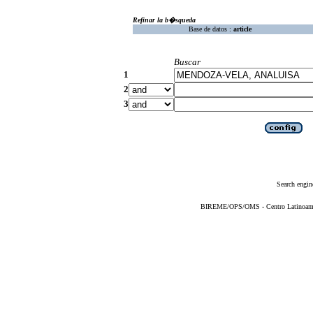
Refinar la b�squeda
Base de datos :
article
Buscar
1
2
3
Search engin
BIREME/OPS/OMS - Centro Latinoameric