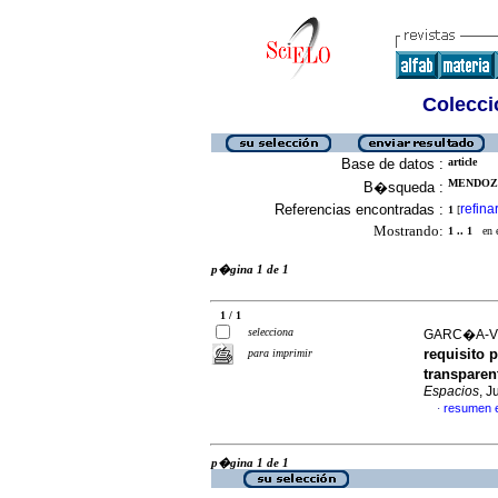
Colecció
Base de datos :
article
MENDOZA
B�squeda :
Referencias encontradas :
refina
1
[
Mostrando:
1 .. 1
en el
p�gina 1 de 1
1 / 1
selecciona
GARC�A-VE
requisito 
para imprimir
transparen
Espacios
, J
resumen 
·
p�gina 1 de 1