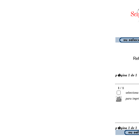
Ref
p�gina 1 de 1
1 / 1
selecciona
para impr
p�gina 1 de 1