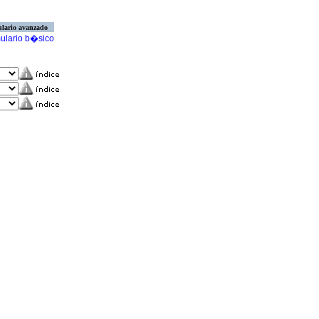
lario avanzado
ulario b�sico