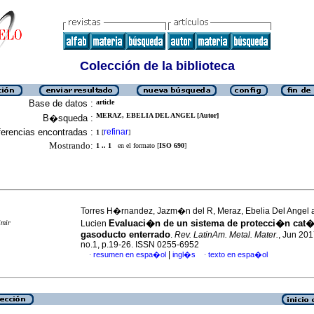
Colección de la biblioteca
Base de datos :
article
MERAZ, EBELIA DEL ANGEL [Autor]
B�squeda :
erencias encontradas :
refinar
1
[
]
Mostrando:
1 .. 1
en el formato [
ISO 690
]
Torres H�rnandez, Jazm�n del R, Meraz, Ebelia Del Angel 
Evaluaci�n de un sistema de protecci�n cat�
imir
Lucien
gasoducto enterrado
.
Rev. LatinAm. Metal. Mater.
, Jun 201
no.1, p.19-26. ISSN 0255-6952
|
resumen en espa�ol
ingl�s
texto en espa�ol
·
·