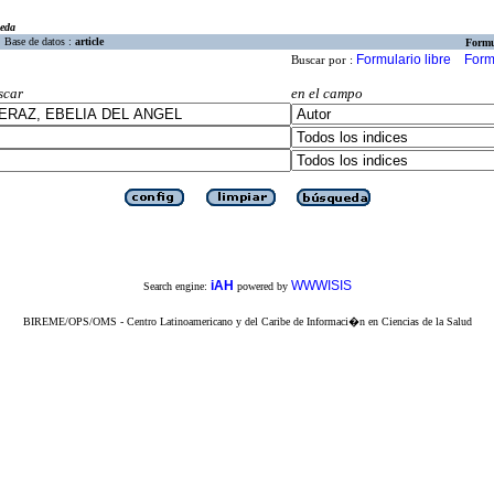
eda
Base de datos :
article
Formu
Formulario libre
Form
Buscar por :
scar
en el campo
iAH
WWWISIS
Search engine:
powered by
BIREME/OPS/OMS - Centro Latinoamericano y del Caribe de Informaci�n en Ciencias de la Salud