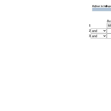
Refinar la b�squ
Bu
1
2
3