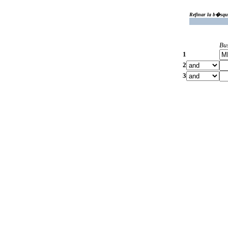
Refinar la b�squ
Bu
1
2
3