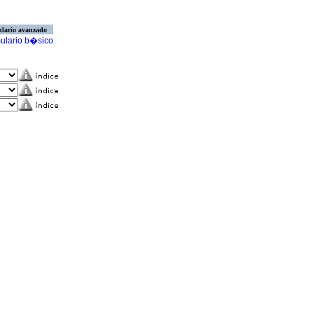
lario avanzado
ulario b�sico