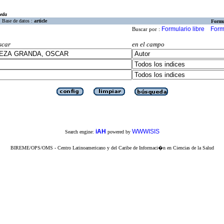
eda
Base de datos :
article
Formu
Formulario libre
Form
Buscar por :
scar
en el campo
iAH
WWWISIS
Search engine:
powered by
BIREME/OPS/OMS - Centro Latinoamericano y del Caribe de Informaci�n en Ciencias de la Salud