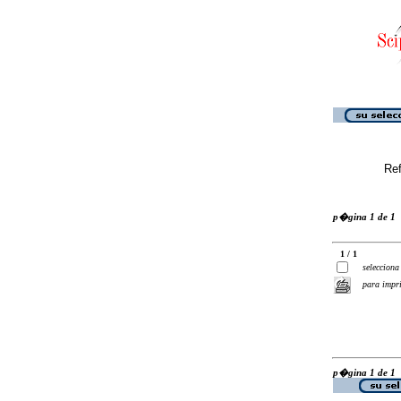
Ref
p�gina 1 de 1
1 / 1
selecciona
para impr
p�gina 1 de 1