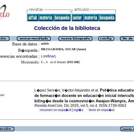
Colección de la biblioteca
Base de datos :
article
MEZA GRANDA, OSCAR [Autor]
B�squeda :
erencias encontradas :
refinar
1
[
]
Mostrando:
1 .. 1
en el formato [
ISO 690
]
Pol�tica educativ
L�pez Serv�n, V�ctor Alejandro et al.
imir
de formaci�n docente en educaci�n inicial intercult
biling�e desde la cosmovisi�n Awajun-Wampis, A
Revista InveCom
, Dic 2025, vol.5, no.4. ISSN 2739-0063
|
resumen en espa�ol
ingl�s
texto en espa�ol
·
·