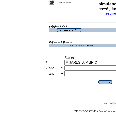
para imprimir
simuland
oncol.
, Ju
resume
·
p�gina 1 de 1
Refinar la b�squeda
Base de datos :
article
Buscar
1
2
3
Search engin
BIREME/OPS/OMS - Centro Latinoameric