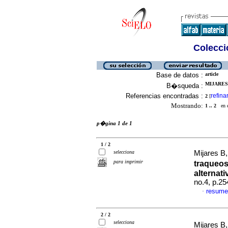
Colecció
Base de datos :
article
MIJARES 
B�squeda :
Referencias encontradas :
refina
2
[
Mostrando:
1 .. 2
en el
p�gina 1 de 1
1 / 2
selecciona
Mijares B, 
para imprimir
traqueo
alternativ
no.4, p.2
resume
·
2 / 2
selecciona
Mijares B, 