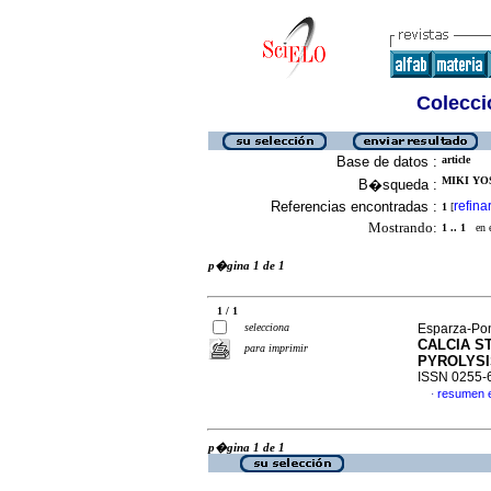
Colecció
Base de datos :
article
MIKI YOS
B�squeda :
Referencias encontradas :
refina
1
[
Mostrando:
1 .. 1
en el
p�gina 1 de 1
1 / 1
selecciona
Esparza-Pon
CALCIA S
para imprimir
PYROLYS
ISSN 0255-
resumen 
·
p�gina 1 de 1