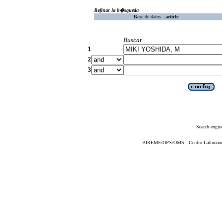
Refinar la b�squeda
Base de datos :
article
Buscar
1
2
3
Search engin
BIREME/OPS/OMS - Centro Latinoameric