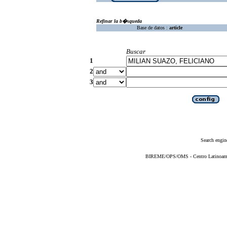
Refinar la b�squeda
Base de datos :
article
Buscar
1
2
3
Search engin
BIREME/OPS/OMS - Centro Latinoameric