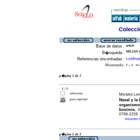
Colecció
Base de datos :
article
MILIAN S
B�squeda :
Referencias encontradas :
refina
1
[
Mostrando:
1 .. 1
en el
p�gina 1 de 1
1 / 1
selecciona
Morales Lore
para imprimir
Nasal y la
organismo
bovinos.
.
R
0798-2259
resumen 
·
p�gina 1 de 1