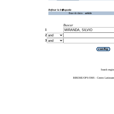
Refinar la b�squeda
Base de datos :
article
Buscar
1
2
3
Search engin
BIREME/OPS/OMS - Centro Latinoameric