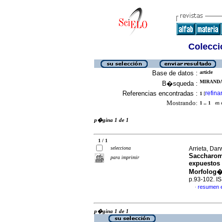
Colecció
Base de datos :
article
MIRANDA,
B�squeda :
Referencias encontradas :
refina
1
[
Mostrando:
1 .. 1
en el
p�gina 1 de 1
1 / 1
selecciona
Arrieta, Dar
Saccharomy
para imprimir
expuestos 
Morfolog�
p.93-102. I
resumen 
·
p�gina 1 de 1