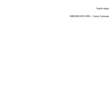
Search engin
BIREME/OPS/OMS - Centro Latinoameric