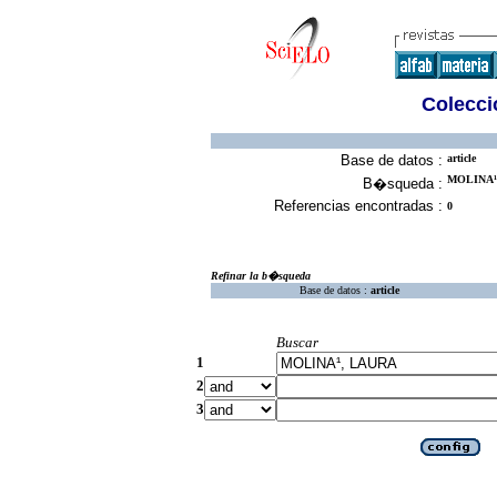
Colecció
Base de datos :
article
MOLINA¹,
B�squeda :
Referencias encontradas :
0
Refinar la b�squeda
Base de datos :
article
Buscar
1
2
3