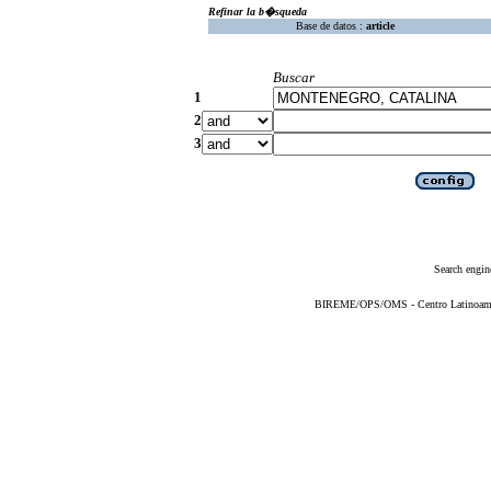
Refinar la b�squeda
Base de datos :
article
Buscar
1
2
3
Search engin
BIREME/OPS/OMS - Centro Latinoameric