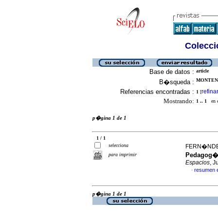
Colecció
Base de datos :
article
MONTENE
B�squeda :
Referencias encontradas :
refina
1
[
Mostrando:
1 .. 1
en el
p�gina 1 de 1
1 / 1
selecciona
FERN�NDEZ-
Pedagog�a 
para imprimir
Espacios
, J
resumen 
·
p�gina 1 de 1