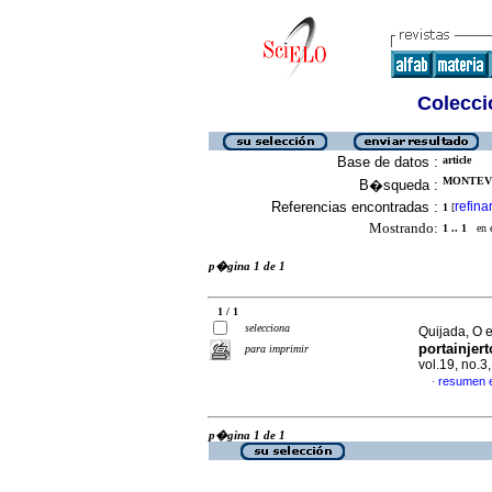
Colecció
Base de datos :
article
MONTEVE
B�squeda :
Referencias encontradas :
refina
1
[
Mostrando:
1 .. 1
en el
p�gina 1 de 1
1 / 1
selecciona
Quijada, O e
portainjer
para imprimir
vol.19, no.
resumen 
·
p�gina 1 de 1