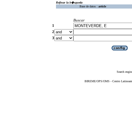
Refinar la b�squeda
Base de datos :
article
Buscar
1
2
3
Search engin
BIREME/OPS/OMS - Centro Latinoameric