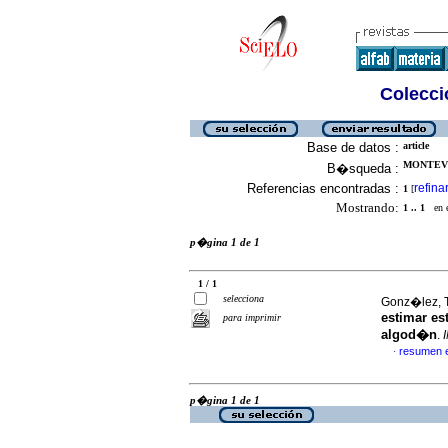
Colecció
Base de datos :
article
MONTEVE
B�squeda :
Referencias encontradas :
refina
1
[
Mostrando:
1 .. 1
en el
p�gina 1 de 1
1 / 1
selecciona
Gonz�lez, T
estimar es
para imprimir
algod�n
.
resumen 
·
p�gina 1 de 1