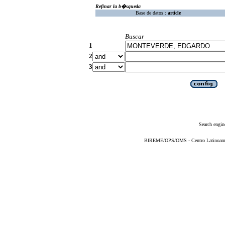
Refinar la b�squeda
Base de datos :
article
Buscar
1
2
3
Search engin
BIREME/OPS/OMS - Centro Latinoameric