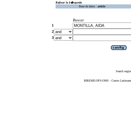
Refinar la b�squeda
Base de datos :
article
Buscar
1
2
3
Search engin
BIREME/OPS/OMS - Centro Latinoameric