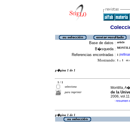
Colecció
Base de datos :
article
MONTILLA
B�squeda :
Referencias encontradas :
refina
1
[
Mostrando:
1 .. 1
en el
p�gina 1 de 1
1 / 1
selecciona
Montilla, A�
de la Univ
para imprimir
2006, vol.1
resumen 
·
p�gina 1 de 1