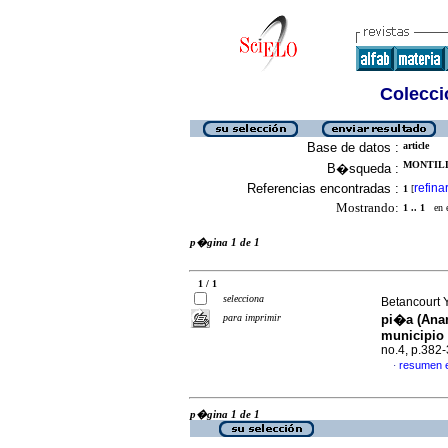
Colecció
Base de datos :
article
MONTILLA
B�squeda :
Referencias encontradas :
refina
1
[
Mostrando:
1 .. 1
en el
p�gina 1 de 1
1 / 1
selecciona
Betancourt Y
para imprimir
pi�a (Ana
municipio 
no.4, p.382
resumen 
·
p�gina 1 de 1