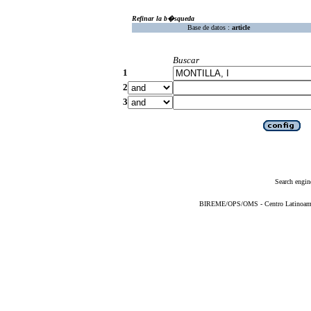
Refinar la b�squeda
Base de datos :
article
Buscar
1
2
3
Search engin
BIREME/OPS/OMS - Centro Latinoameric