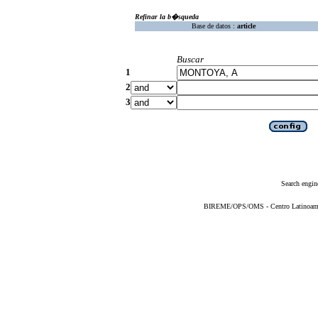
Refinar la b�squeda
Base de datos :
article
Buscar
1
2
3
Search engin
BIREME/OPS/OMS - Centro Latinoameric