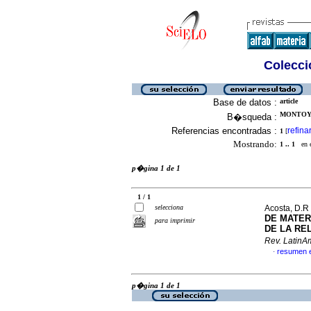
Colecció
Base de datos :
article
MONTOYA,
B�squeda :
Referencias encontradas :
refina
1
[
Mostrando:
1 .. 1
en el
p�gina 1 de 1
1 / 1
selecciona
Acosta, D.R 
DE MATER
para imprimir
DE LA RE
Rev. LatinAm
resumen 
·
p�gina 1 de 1