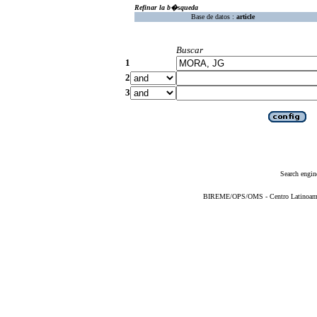
Refinar la b�squeda
Base de datos :
article
Buscar
1
2
3
Search engin
BIREME/OPS/OMS - Centro Latinoameric