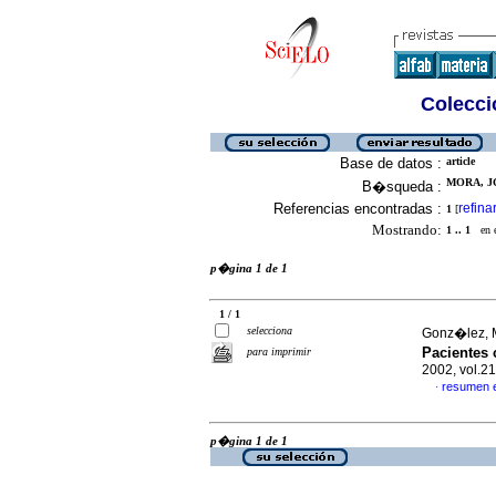
Colecció
Base de datos :
article
MORA, JG
B�squeda :
Referencias encontradas :
refina
1
[
Mostrando:
1 .. 1
en el
p�gina 1 de 1
1 / 1
selecciona
Gonz�lez, M
Pacientes
para imprimir
2002, vol.2
resumen 
·
p�gina 1 de 1