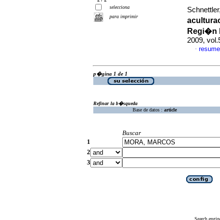
selecciona
Schnettler
para imprimir
acultura
Regi�n M
2009, vol
resume
·
p�gina 1 de 1
Refinar la b�squeda
Base de datos :
article
Buscar
1
2
3
Search engin