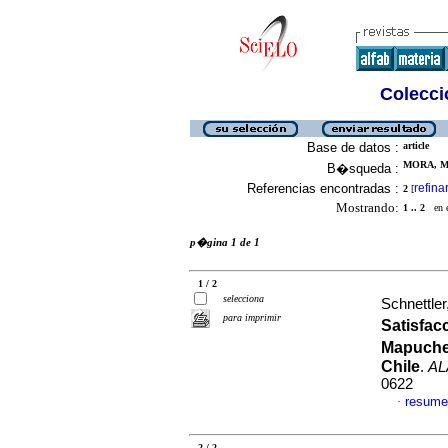
Colecció
Base de datos :
article
MORA, M
B�squeda :
Referencias encontradas :
refina
2
[
Mostrando:
1 .. 2
en el
p�gina 1 de 1
1 / 2
selecciona
Schnettler
para imprimir
Satisfac
Mapuche 
Chile
.
AL
0622
resume
·
2 / 2