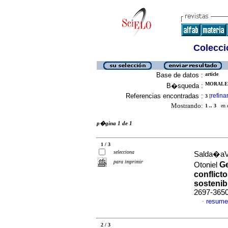
Colecció
Base de datos :
article
MORALES
B�squeda :
Referencias encontradas :
refina
3
[
Mostrando:
1 .. 3
en el
p�gina 1 de 1
1 / 3
selecciona
Salda�aVe
para imprimir
Ge
Otoniel
conflicto
sostenib
2697-365
resume
·
2 / 3