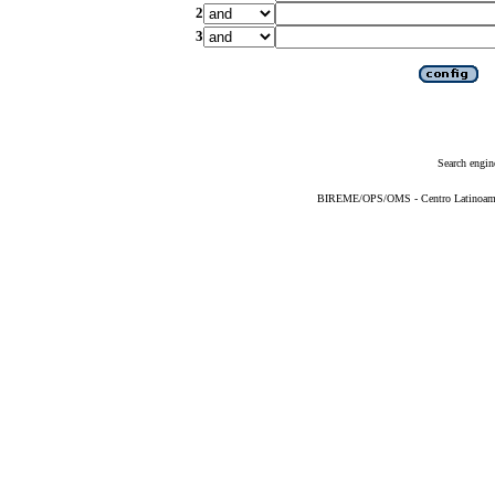
2
3
Search engin
BIREME/OPS/OMS - Centro Latinoameric