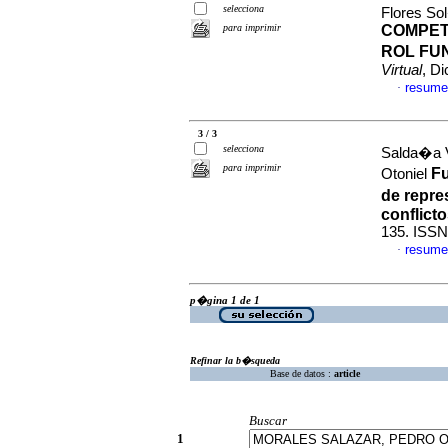
selecciona
Flores So
para imprimir
COMPETI
ROL FU
Virtual
, D
resume
·
3 / 3
selecciona
Salda�a V
para imprimir
F
Otoniel
de repre
conflict
135. ISSN
resume
·
p�gina 1 de 1
Refinar la b�squeda
Base de datos :
article
Buscar
1