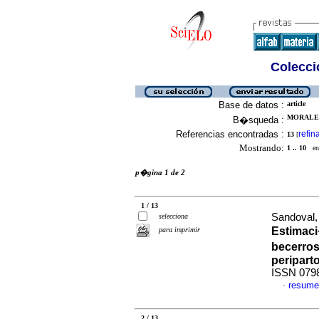
Colecció
Base de datos :
article
MORALES
B�squeda :
Referencias encontradas :
refin
13
[
Mostrando:
1 .. 10
en 
p�gina 1 de 2
1 / 13
Sandoval,
selecciona
Estimaci
para imprimir
becerros
peripart
ISSN 079
resume
·
2 / 13