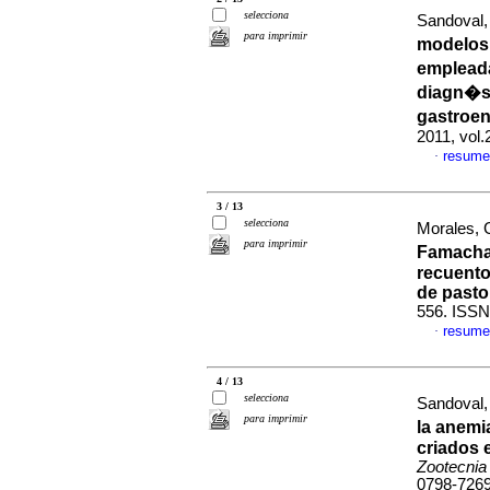
selecciona
Sandoval,
para imprimir
modelos
empleada
diagn�st
gastroen
2011, vol
resume
·
3 / 13
selecciona
Morales, 
para imprimir
Famacha 
recuento
de pasto
556. ISSN
resume
·
4 / 13
selecciona
Sandoval,
para imprimir
la anemi
criados 
Zootecnia
0798-726