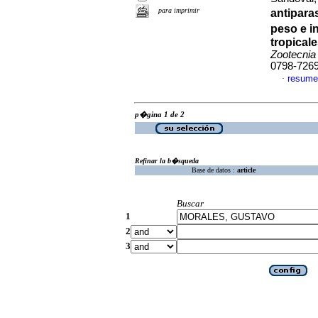
para imprimir
antipara
peso e 
tropical
Zootecnia
0798-726
resume
·
p�gina 1 de 2
Refinar la b�squeda
Base de datos :
article
Buscar
1
2
3