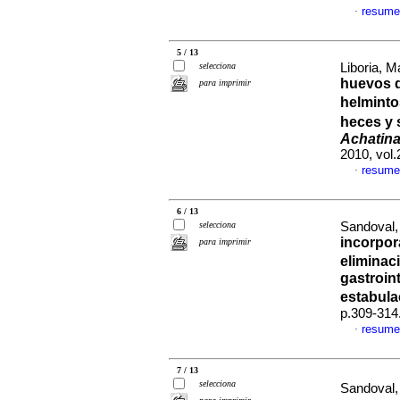
resume
·
5 / 13
selecciona
Liboria, Ma
huevos d
para imprimir
helminto
heces y 
Achatina
2010, vol
resume
·
6 / 13
selecciona
Sandoval,
incorpor
para imprimir
elimina
gastroin
estabul
p.309-314
resume
·
7 / 13
selecciona
Sandoval,