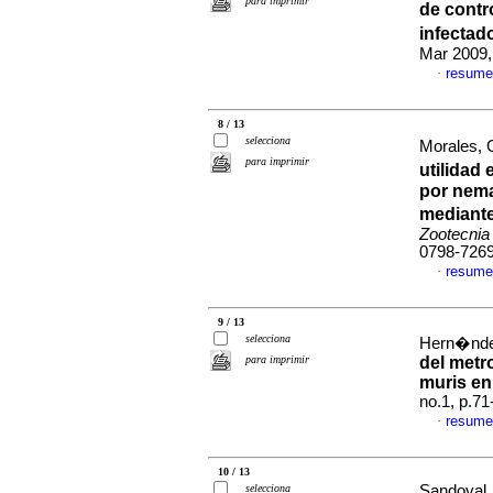
para imprimir
de contr
infectad
Mar 2009,
resume
·
8 / 13
selecciona
Morales, 
para imprimir
utilidad
por nema
mediante
Zootecnia
0798-726
resume
·
9 / 13
selecciona
Hern�ndez
para imprimir
del metro
muris en
no.1, p.7
resume
·
10 / 13
selecciona
Sandoval,