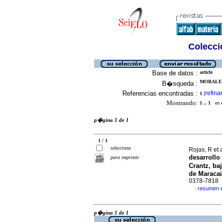
Colecció
Base de datos :
article
MORALES,
B�squeda :
Referencias encontradas :
refina
1
[
Mostrando:
1 .. 1
en el
p�gina 1 de 1
1 / 1
selecciona
Rojas, R et 
desarrollo
para imprimir
Crantz, ba
de Maraca
0378-7818
resumen 
·
p�gina 1 de 1