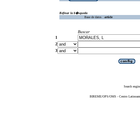
Refinar la b�squeda
Base de datos :
article
Buscar
1
2
3
Search engin
BIREME/OPS/OMS - Centro Latinoameric