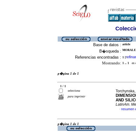
Colecció
Base de datos :
article
MORALES
B�squeda :
Referencias encontradas :
refina
1
[
Mostrando:
1 .. 1
en el
p�gina 1 de 1
1 / 1
selecciona
Torchynska, 
DIMENSI
para imprimir
AND SILI
LatinAm. Met
resumen 
·
p�gina 1 de 1