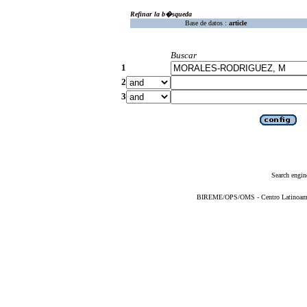
Refinar la b�squeda
Base de datos :
article
Buscar
1
2
3
Search engin
BIREME/OPS/OMS - Centro Latinoameric