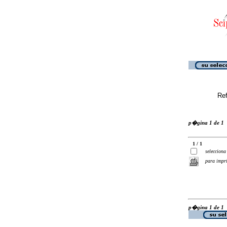
Ref
p�gina 1 de 1
1 / 1
selecciona
para impr
p�gina 1 de 1