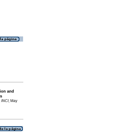
ion and
ss
.
INCI
, May