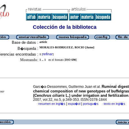
Colección de la biblioteca
Base de datos :
article
MORALES-RODRIGUEZ, ROCIO [Autor]
B�squeda :
erencias encontradas :
refinar
1
[
]
Mostrando:
1 .. 1
en el formato [
ISO 690
]
Ruminal digest
Garc�a-Dessommes, Guillermo Juan et al.
chemical composition of new genotypes of buffelgra
imir
(
Cenchrus ciliaris
L.) under irrigation and fertilization
2007, vol.32, no.5, p.349-353. ISSN 0378-1844
|
|
resumen en ingl�s
espa�ol
portugu�s
texto en ingl�s
·
·