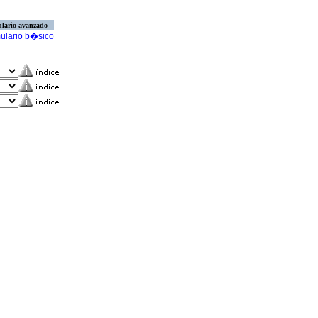
lario avanzado
ulario b�sico