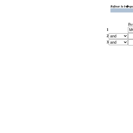
Refinar la b�squ
Bu
1
2
3