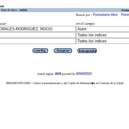
eda
Base de datos :
article
Formu
Formulario libre
Form
Buscar por :
scar
en el campo
iAH
WWWISIS
Search engine:
powered by
BIREME/OPS/OMS - Centro Latinoamericano y del Caribe de Informaci�n en Ciencias de la Salud