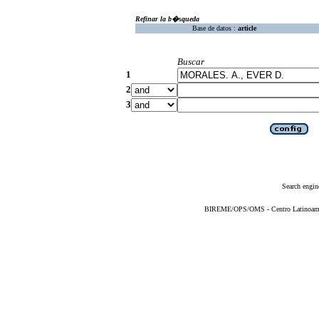
Refinar la b�squeda
Base de datos :
article
Buscar
1
2
3
Search engin
BIREME/OPS/OMS - Centro Latinoameric