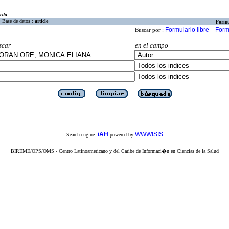
eda
Base de datos :
article
Formu
Formulario libre
Form
Buscar por :
scar
en el campo
iAH
WWWISIS
Search engine:
powered by
BIREME/OPS/OMS - Centro Latinoamericano y del Caribe de Informaci�n en Ciencias de la Salud