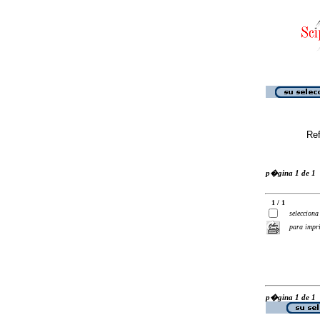
Ref
p�gina 1 de 1
1 / 1
selecciona
para impr
p�gina 1 de 1