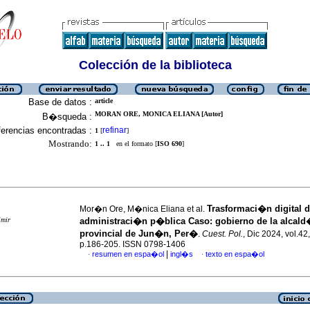
Colección de la biblioteca
Base de datos :
article
MORAN ORE, MONICA ELIANA [Autor]
B�squeda :
erencias encontradas :
refinar
1
[
]
Mostrando:
1 .. 1
en el formato [
ISO 690
]
Trasformaci�n digital d
Mor�n Ore, M�nica Eliana et al.
imir
administraci�n p�blica Caso: gobierno de la alcal
provincial de Jun�n, Per�
.
Cuest. Pol.
, Dic 2024, vol.42
p.186-205. ISSN 0798-1406
|
resumen en espa�ol
ingl�s
texto en espa�ol
·
·