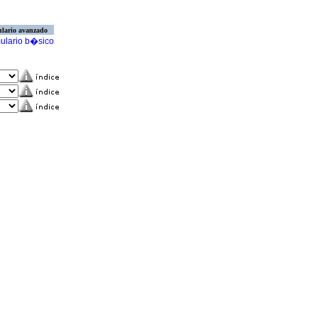
lario avanzado
ulario b�sico