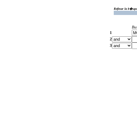
Refinar la b�squ
Bu
1
2
3