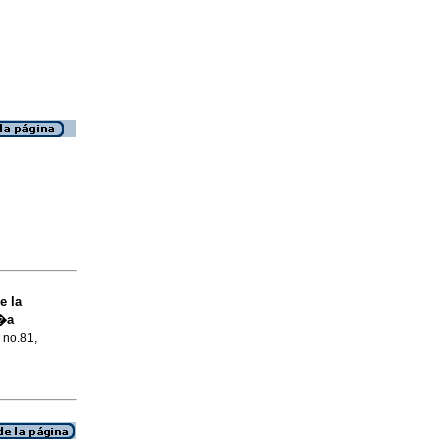
e la
d�a
, no.81,