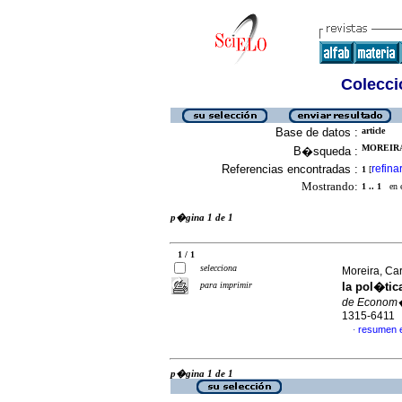
Colecció
Base de datos :
article
MOREIRA
B�squeda :
Referencias encontradas :
refina
1
[
Mostrando:
1 .. 1
en el
p�gina 1 de 1
1 / 1
selecciona
Moreira, Ca
para imprimir
la pol�ti
de Econom�
1315-6411
resumen 
·
p�gina 1 de 1