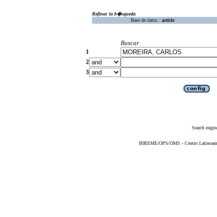
Refinar la b�squeda
Base de datos :
article
Buscar
1
2
3
Search engin
BIREME/OPS/OMS - Centro Latinoameric