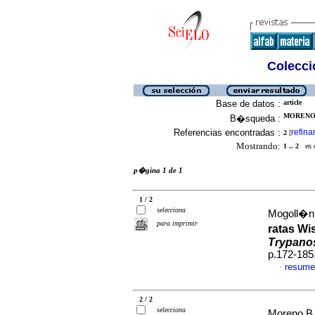
Colecció
Base de datos :
article
MORENO B
B�squeda :
Referencias encontradas :
refina
2
[
Mostrando:
1 .. 2
en el
p�gina 1 de 1
1 / 2
selecciona
Mogoll�n 
para imprimir
ratas Wi
Trypano
p.172-185
resume
·
2 / 2
selecciona
Moreno B, 