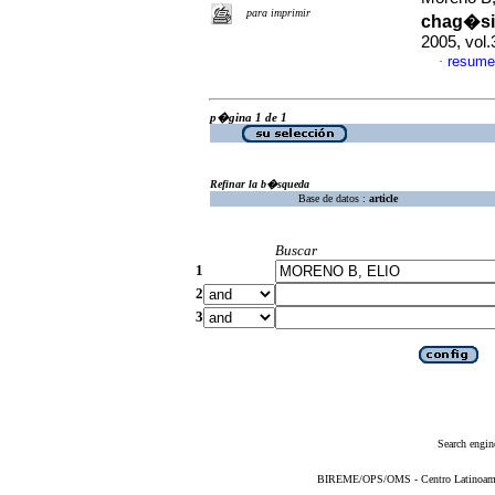
para imprimir
chag�sic
2005, vol.
resume
·
p�gina 1 de 1
Refinar la b�squeda
Base de datos :
article
Buscar
1
2
3
Search engin
BIREME/OPS/OMS - Centro Latinoameric