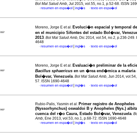
Bol Mal Salud Amb
, Jul 2015, vol.55, no.1, p.52-68. ISSN 16
|
resumen en espa�ol
ingl�s
texto en espa�ol
·
·
Evoluci�n espacial y temporal de
Moreno, Jorge E et al.
imir
en el municipio Sifontes del estado Bol�var, Venezu
2013
.
Bol Mal Salud Amb
, Dic 2014, vol.54, no.2, p.236-249
4648
|
resumen en espa�ol
ingl�s
texto en espa�ol
·
·
Evaluaci�n preliminar de la efici
Moreno, Jorge E et al.
imir
Bacillus sphaericus
en un �rea end�mica
a malaria
Bol�var, Venezuela
.
Bol Mal Salud Amb
, Jun 2014, vol.54,
57. ISSN 1690-4648
|
resumen en espa�ol
ingl�s
texto en espa�ol
·
·
Primer registro de Anopheles
Rubio-Palis, Yasmin et al.
(Nyssorhynchus) oswaldoi B y Anopheles (Nys.) albita
imir
cuenca del r�o Caura, Estado Bol�var, Venezuela
.
Bo
Amb
, Ene 2013, vol.53, no.1, p.68-72. ISSN 1690-4648
|
resumen en espa�ol
ingl�s
texto en espa�ol
·
·