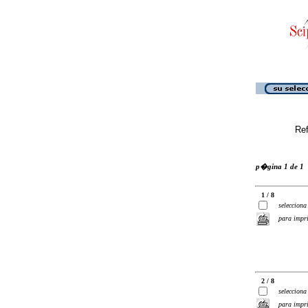
Ref
p�gina 1 de 1
1 / 8
selecciona
para impr
2 / 8
selecciona
para impr