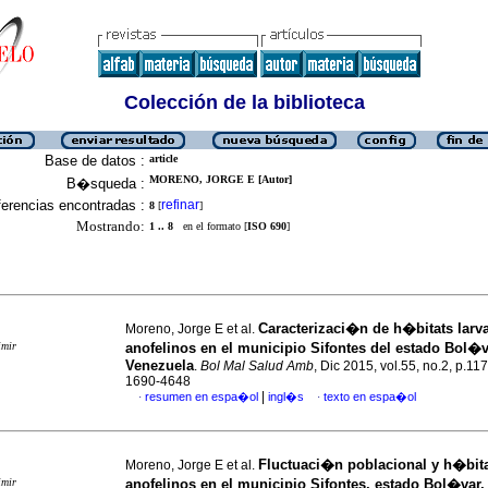
Colección de la biblioteca
Base de datos :
article
MORENO, JORGE E [Autor]
B�squeda :
erencias encontradas :
refinar
8
[
]
Mostrando:
1 .. 8
en el formato [
ISO 690
]
Caracterizaci�n de h�bitats larv
Moreno, Jorge E et al.
imir
anofelinos en el municipio Sifontes del estado Bol�v
Venezuela
.
Bol Mal Salud Amb
, Dic 2015, vol.55, no.2, p.1
1690-4648
|
resumen en espa�ol
ingl�s
texto en espa�ol
·
·
Fluctuaci�n poblacional y h�bita
Moreno, Jorge E et al.
imir
anofelinos en el municipio Sifontes, estado Bol�var,