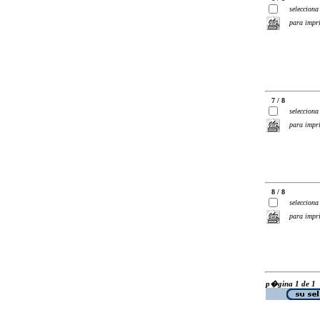
selecciona
para impr
7 / 8
selecciona
para impr
8 / 8
selecciona
para impr
p�gina 1 de 1