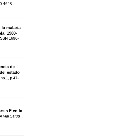
90-4648
 la malaria
ela.
1980-
. ISSN 1690-
encia de
 del estado
 no.1, p.47-
rsis F en la
l Mal Salud