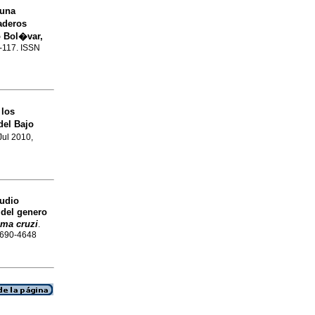
 una
aderos
o Bol�var,
9-117. ISSN
 los
del Bajo
 Jul 2010,
udio
 del genero
ma cruzi
.
 1690-4648