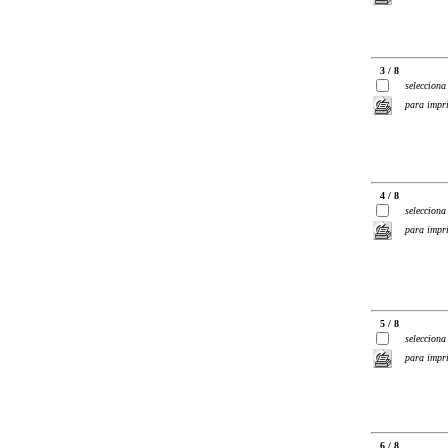
3 / 8
selecciona
para impr
4 / 8
selecciona
para impr
5 / 8
selecciona
para impr
6 / 8