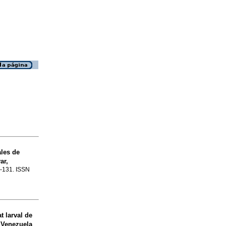
ales de
ar,
17-131. ISSN
t larval de
 Venezuela
.