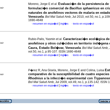
Evaluaci�n de la persistencia de
Moreno, Jorge E et al.
imir
formulaci�n comercial de
Bacillus sphaericus
en cri
naturales de anofelinos vectores de malaria en estad
Venezuela
.
Bol Mal Salud Amb
, Jul 2010, vol.50, no.1, p.10
1690-4648
|
resumen en espa�ol
ingl�s
texto en espa�ol
·
·
Caracterizaci�n ecol�gica de
Rubio-Palis, Yasmin et al.
imir
anofelinos y otros cul�cidos en territorio ind�gena 
Caura, Estado Bol�var, Venezuela
.
Bol Mal Salud Amb
,
vol.50, no.1, p.95-107. ISSN 1690-4648
|
resumen en espa�ol
ingl�s
texto en espa�ol
·
·
Est
P�rez R, Ana Gisela, Moreno, Jorge E and Colina, Luisa
comparativo de la susceptibilidad de cuatro especies
imir
Rhodnius
a la infecci�n experimental con
Trypanoso
Bol Mal Salud Amb
, Jul 2009, vol.49, no.1, p.135-142. ISSN
|
resumen en espa�ol
ingl�s
texto en espa�ol
·
·