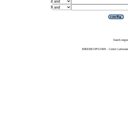
2
3
Search engin
BIREME/OPS/OMS - Centro Latinoameric