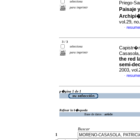
selecciona
Priego-Sa
para imprimir
Paisaje 
Archipi
vol.29, n
resume
·
3 / 3
selecciona
Capistr�n
para imprimir
Casasola,
the red 
semi-dec
2003, vol
resume
·
p�gina 1 de 1
Refinar la b�squeda
Base de datos :
article
Buscar
1