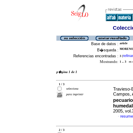
Colecció
Base de datos :
article
MORENO-
B�squeda :
Referencias encontradas :
refina
3
[
Mostrando:
1 .. 3
en el
p�gina 1 de 1
1 / 3
Travieso-B
selecciona
Campos, 
para imprimir
pecuario
humedale
2005, vol.
resume
·
2 / 3