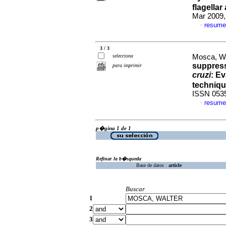
flagellar
Mar 2009,
resume
·
3 / 3
selecciona
Mosca, Wal
suppress
para imprimir
cruzi
:
Ev
techniq
ISSN 053
resume
·
p�gina 1 de 1
Refinar la b�squeda
Base de datos :
article
Buscar
1
2
3