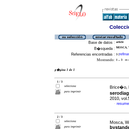
Colecció
Base de datos :
article
MOSCA, 
B�squeda :
Referencias encontradas :
refina
3
[
Mostrando:
1 .. 3
en el
p�gina 1 de 1
1 / 3
selecciona
Brice�o, L
para imprimir
serodia
2010, vol
resume
·
2 / 3
selecciona
Mosca, Wa
para imprimir
bystand