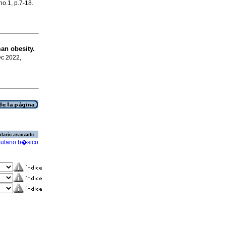
no.1, p.7-18.
an obesity.
ec 2022,
lario avanzado
ulario b�sico