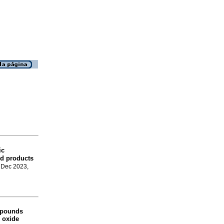
ic
nd products
, Dec 2023,
pounds
c oxide