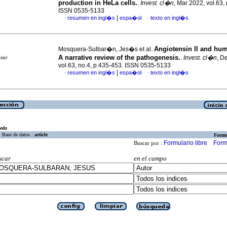
production in HeLa cells.
.
Invest. cl�n
, Mar 2022, vol.63, 
ISSN 0535-5133
|
resumen en ingl�s
espa�ol
texto en ingl�s
·
·
Angiotensin II and hum
Mosquera-Sulbar�n, Jes�s et al.
A narrative review of the pathogenesis.
.
Invest. cl�n
, D
imir
vol.63, no.4, p.435-453. ISSN 0535-5133
|
resumen en ingl�s
espa�ol
texto en ingl�s
·
·
eda
Base de datos :
article
Formu
Formulario libre
Form
Buscar por :
scar
en el campo