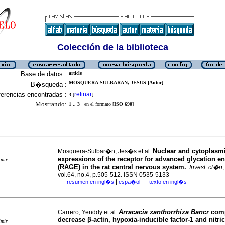
Colección de la biblioteca
Base de datos :
article
MOSQUERA-SULBARAN, JESUS [Autor]
B�squeda :
erencias encontradas :
refinar
3
[
]
Mostrando:
1 .. 3
en el formato [
ISO 690
]
Nuclear and cytoplasm
Mosquera-Sulbar�n, Jes�s et al.
expressions of the receptor for advanced glycation e
imir
(RAGE) in the rat central nervous system.
.
Invest. cl�n
vol.64, no.4, p.505-512. ISSN 0535-5133
|
resumen en ingl�s
espa�ol
texto en ingl�s
·
·
Arracacia xanthorrhiza Bancr
com
Carrero, Yenddy et al.
decrease β-actin, hypoxia-inducible factor-1 and nitri
imir