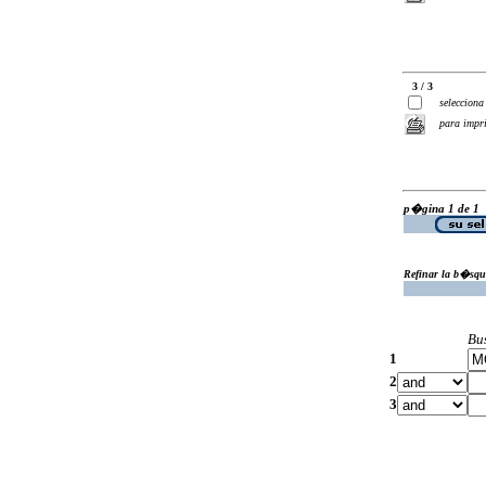
3 / 3
selecciona
para impr
p�gina 1 de 1
Refinar la b�squ
Bu
1
2
3