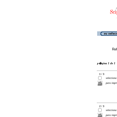
Ref
p�gina 1 de 1
1 / 3
selecciona
para impr
2 / 3
selecciona
para impr