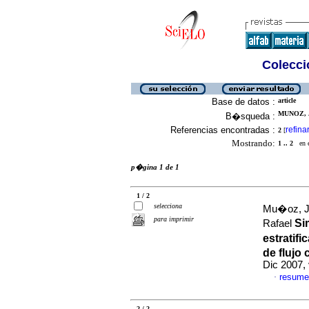
Colecció
Base de datos :
article
MUNOZ, J
B�squeda :
Referencias encontradas :
refina
2
[
Mostrando:
1 .. 2
en el
p�gina 1 de 1
1 / 2
selecciona
Mu�oz, Je
para imprimir
Si
Rafael
estratif
de flujo 
Dic 2007,
resume
·
2 / 2