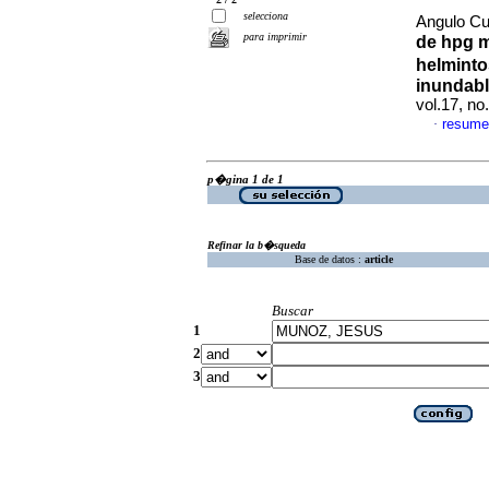
selecciona
Angulo Cub
para imprimir
de hpg 
helminto
inundable
vol.17, no
resume
·
p�gina 1 de 1
Refinar la b�squeda
Base de datos :
article
Buscar
1
2
3