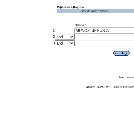
Refinar la b�squeda
Base de datos :
article
Buscar
1
2
3
Search engin
BIREME/OPS/OMS - Centro Latinoameric