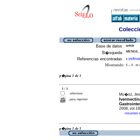
Colecció
Base de datos :
article
MUNOZ, J
B�squeda :
Referencias encontradas :
refina
1
[
Mostrando:
1 .. 1
en el
p�gina 1 de 1
1 / 1
selecciona
Mu�oz, Jes�
Ivermecti
para imprimir
Gastrointe
2008, vol.1
resumen 
·
p�gina 1 de 1