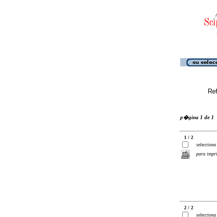
Ref
p�gina 1 de 1
1 / 2
selecciona
para impr
2 / 2
selecciona