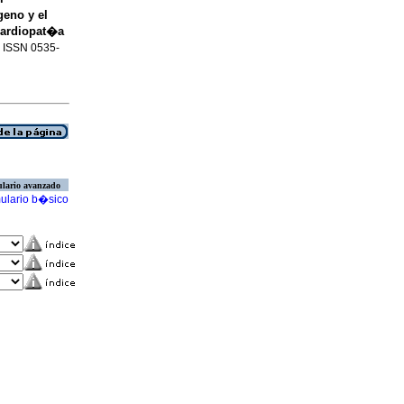
eno y el
Cardiopat�a
8. ISSN 0535-
lario avanzado
ulario b�sico