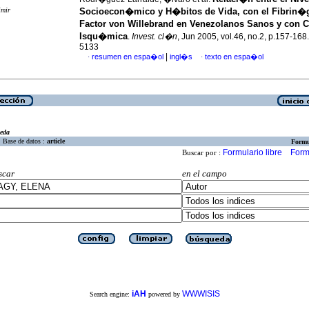
imir
Socioecon�mico y H�bitos de Vida, con el Fibrin�g
Factor von Willebrand en Venezolanos Sanos y con 
Isqu�mica
.
Invest. cl�n
, Jun 2005, vol.46, no.2, p.157-16
5133
|
resumen en espa�ol
ingl�s
texto en espa�ol
·
·
eda
Base de datos :
article
Formu
Formulario libre
Form
Buscar por :
scar
en el campo
iAH
WWWISIS
Search engine:
powered by