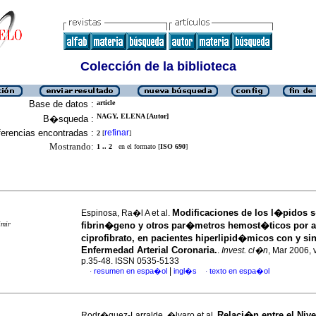
Colección de la biblioteca
Base de datos :
article
NAGY, ELENA [Autor]
B�squeda :
erencias encontradas :
refinar
2
[
]
Mostrando:
1 .. 2
en el formato [
ISO 690
]
Modificaciones de los l�pidos s
Espinosa, Ra�l A et al.
imir
fibrin�geno y otros par�metros hemost�ticos por 
ciprofibrato, en pacientes hiperlipid�micos con y si
Enfermedad Arterial Coronaria.
.
Invest. cl�n
, Mar 2006, v
p.35-48. ISSN 0535-5133
|
resumen en espa�ol
ingl�s
texto en espa�ol
·
·
Relaci�n entre el Nive
Rodr�guez-Larralde, �lvaro et al.