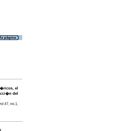
�ricos, el
acci�n del
n
ol.47, no.1,
l