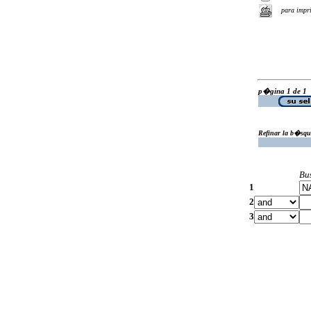
para impr
p�gina 1 de 1
Refinar la b�squ
Bu
1
2
3