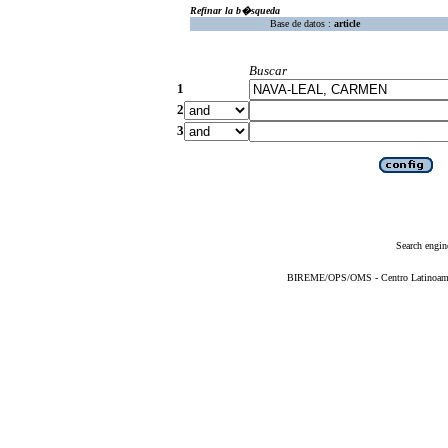
Refinar la b�squeda
Base de datos :
article
Buscar
1
2
3
Search engin
BIREME/OPS/OMS - Centro Latinoameric