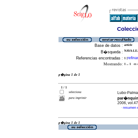
Colecció
Base de datos :
article
NAVA-LE
B�squeda :
Referencias encontradas :
refina
1
[
Mostrando:
1 .. 1
en el
p�gina 1 de 1
1 / 1
selecciona
Lubo-Palma,
par�nquim
para imprimir
2006, vol.4
resumen 
·
p�gina 1 de 1