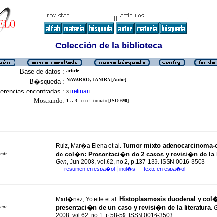
Colección de la biblioteca
Base de datos :
article
NAVARRO, JANIRA [Autor]
B�squeda :
erencias encontradas :
refinar
3
[
]
Mostrando:
1 .. 3
en el formato [
ISO 690
]
Tumor mixto adenocarcinoma-c
Ruiz, Mar�a Elena et al.
de col�n
:
Presentaci�n de 2 casos y revisi�n de la l
imir
Gen
, Jun 2008, vol.62, no.2, p.137-139. ISSN 0016-3503
|
resumen en espa�ol
ingl�s
texto en espa�ol
·
·
Histoplasmosis duodenal y col
Mart�nez, Yolette et al.
imir
presentaci�n de un caso y revisi�n de la literatura
.
2008, vol.62, no.1, p.58-59. ISSN 0016-3503