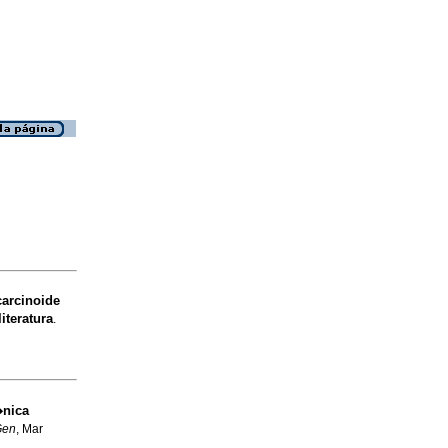
arcinoide
iteratura
.
�nica
Gen
, Mar