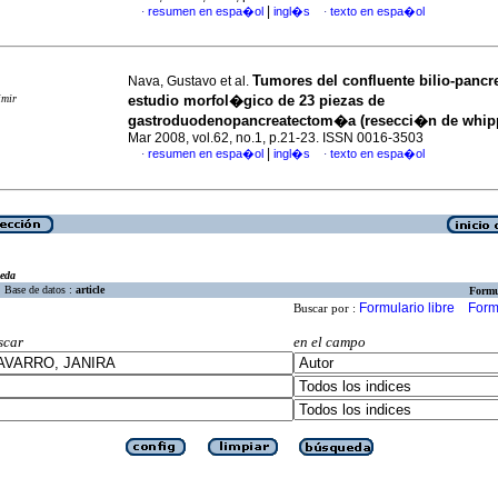
|
resumen en espa�ol
ingl�s
texto en espa�ol
·
·
Tumores del confluente bilio-pancr
Nava, Gustavo et al.
imir
estudio morfol�gico de 23 piezas de
gastroduodenopancreatectom�a (resecci�n de whip
Mar 2008, vol.62, no.1, p.21-23. ISSN 0016-3503
|
resumen en espa�ol
ingl�s
texto en espa�ol
·
·
eda
Base de datos :
article
Formu
Formulario libre
Form
Buscar por :
scar
en el campo