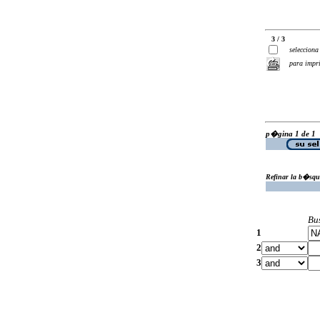
3 / 3
selecciona
para impr
p�gina 1 de 1
Refinar la b�squ
Bu
1
2
3