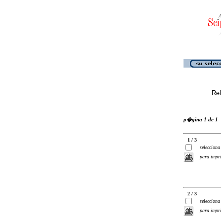
Ref
p�gina 1 de 1
1 / 3
selecciona
para impr
2 / 3
selecciona
para impr