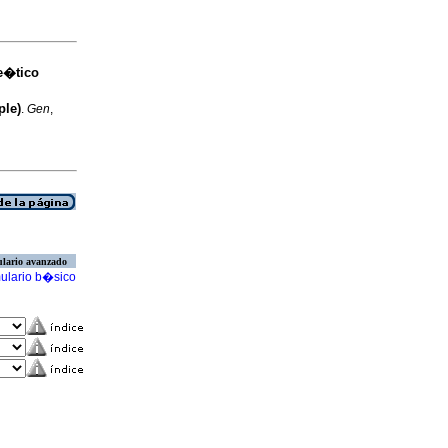
e�tico
ple)
.
Gen
,
lario avanzado
ulario b�sico