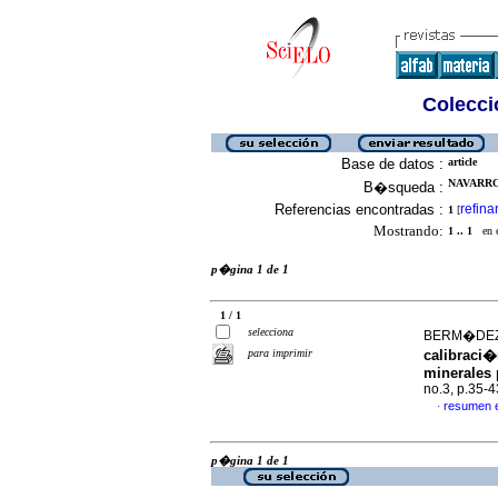
Colecció
Base de datos :
article
NAVARRO,
B�squeda :
Referencias encontradas :
refina
1
[
Mostrando:
1 .. 1
en el
p�gina 1 de 1
1 / 1
selecciona
BERM�DEZ, 
para imprimir
calibraci�
minerales
no.3, p.35-
resumen 
·
p�gina 1 de 1