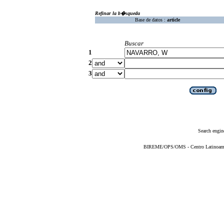
Refinar la b�squeda
Base de datos :
article
Buscar
1
2
3
Search engin
BIREME/OPS/OMS - Centro Latinoameric