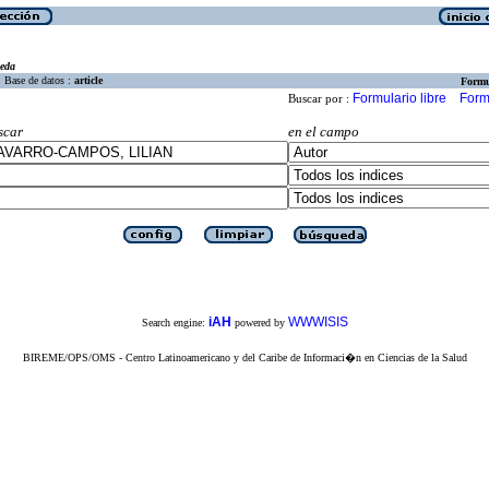
eda
Base de datos :
article
Formu
Formulario libre
Form
Buscar por :
scar
en el campo
iAH
WWWISIS
Search engine:
powered by
BIREME/OPS/OMS - Centro Latinoamericano y del Caribe de Informaci�n en Ciencias de la Salud