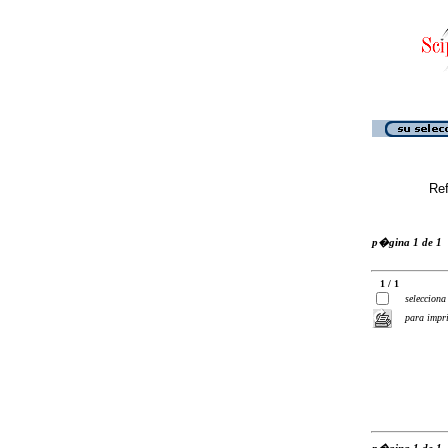
Ref
p�gina 1 de 1
1 / 1
selecciona
para impr
p�gina 1 de 1