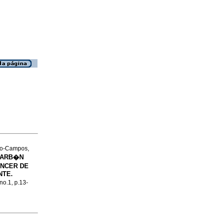
ro-Campos,
 CARB�N
NCER DE
NTE.
 no.1, p.13-