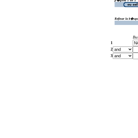
Refinar la b�squ
Bu
1
2
3