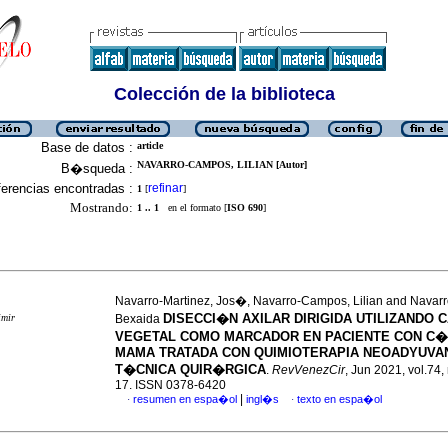
Colección de la biblioteca
Base de datos :
article
NAVARRO-CAMPOS, LILIAN [Autor]
B�squeda :
erencias encontradas :
refinar
1
[
]
Mostrando:
1 .. 1
en el formato [
ISO 690
]
Navarro-Martinez, Jos�, Navarro-Campos, Lilian and Navar
DISECCI�N AXILAR DIRIGIDA UTILIZANDO
imir
Bexaida
VEGETAL COMO MARCADOR EN PACIENTE CON C�
MAMA TRATADA CON QUIMIOTERAPIA NEOADYUVA
T�CNICA QUIR�RGICA
.
RevVenezCir
, Jun 2021, vol.74,
17. ISSN 0378-6420
|
resumen en espa�ol
ingl�s
texto en espa�ol
·
·