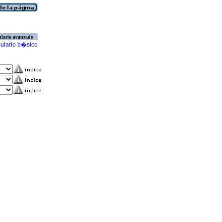
lario avanzado
ulario b�sico