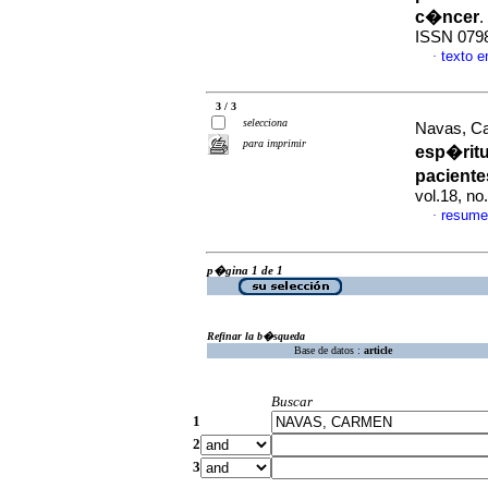
c�ncer
.
ISSN 079
texto 
·
3 / 3
selecciona
Navas, Ca
para imprimir
esp�rit
pacient
vol.18, n
resume
·
p�gina 1 de 1
Refinar la b�squeda
Base de datos :
article
Buscar
1
2
3