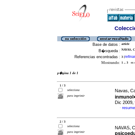
Colecció
Base de datos :
article
NAVAS, C
B�squeda :
Referencias encontradas :
refina
3
[
Mostrando:
1 .. 3
en el
p�gina 1 de 1
1 / 3
selecciona
Navas, Ca
para imprimir
inmunol
Dic 2009,
resume
·
2 / 3
selecciona
NAVAS, C
para imprimir
psicoedu