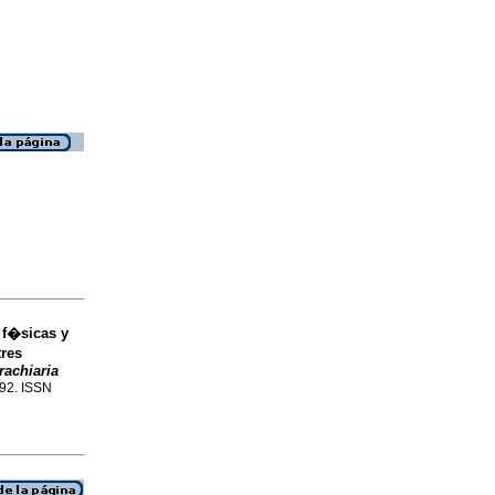
 f�sicas y
tres
rachiaria
392. ISSN