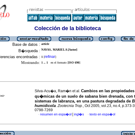
Colección de la biblioteca
Base de datos :
article
NAVAS, MARIELA [Autor]
B�squeda :
erencias encontradas :
refinar
1
[
]
Mostrando:
1 .. 1
en el formato [
ISO 690
]
Cambios en las propiedades
Silva-Acu�a, Ram�n et al.
imir
qu�micas de un suelo de sabana bien drenada, con 
sistemas de labranza, en una pastura degradada de
B
humidicola
.
Zootecnia Trop.
, Oct 2005, vol.23, no.4, p.373-
0798-7269
|
resumen en espa�ol
ingl�s
texto en espa�ol
·
·