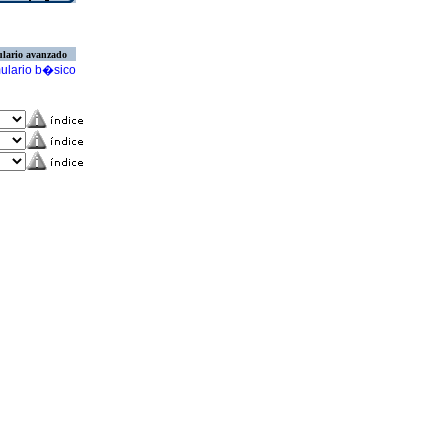
lario avanzado
ulario b�sico