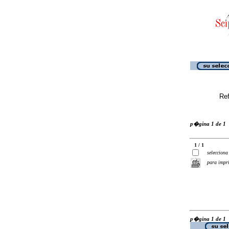
Ref
p�gina 1 de 1
1 / 1
selecciona
para impr
p�gina 1 de 1