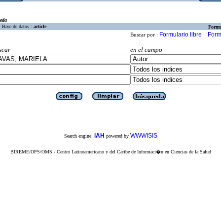
eda
Base de datos :
article
Formu
Formulario libre
Form
Buscar por :
scar
en el campo
iAH
WWWISIS
Search engine:
powered by
BIREME/OPS/OMS - Centro Latinoamericano y del Caribe de Informaci�n en Ciencias de la Salud