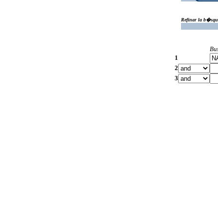
Refinar la b�squ
Bu
1
2
3