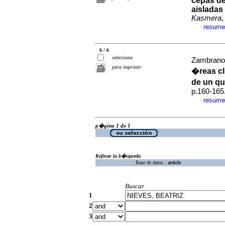
cepas d
aisladas
Kasmera
,
resume
·
6 / 6
selecciona
Zambrano 
para imprimir
�reas c
de un q
p.160-165
resume
·
p�gina 1 de 1
Refinar la b�squeda
Base de datos :
article
Buscar
1
2
3