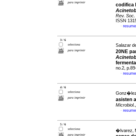
para imprimir
codifica
Acinetob
Rev. Soc. 
ISSN 131
resume
·
3 / 6
selecciona
Salazar de
para imprimir
20NE par
Acinetob
ferment
no.2, p.8
resume
·
4 / 6
selecciona
Gonz�lez,
para imprimir
asisten 
Microbiol.
resume
·
5 / 6
selecciona
�lvarez, 
para imprimir