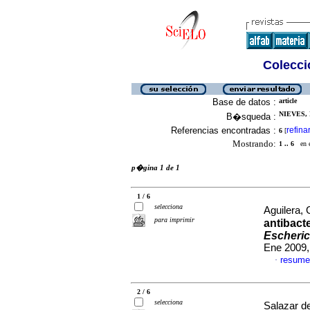
Colecció
Base de datos :
article
NIEVES, 
B�squeda :
Referencias encontradas :
refina
6
[
Mostrando:
1 .. 6
en el
p�gina 1 de 1
1 / 6
selecciona
Aguilera, 
para imprimir
antibact
Escheric
Ene 2009,
resume
·
2 / 6
selecciona
Salazar de