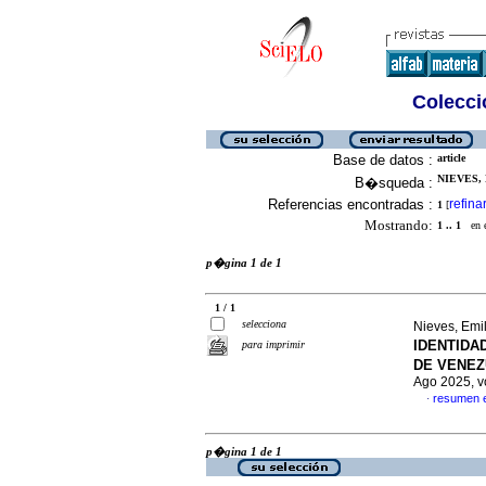
Colecció
Base de datos :
article
NIEVES, 
B�squeda :
Referencias encontradas :
refina
1
[
Mostrando:
1 .. 1
en el
p�gina 1 de 1
1 / 1
selecciona
Nieves, Em
IDENTIDA
para imprimir
DE VENEZ
Ago 2025, v
resumen 
·
p�gina 1 de 1