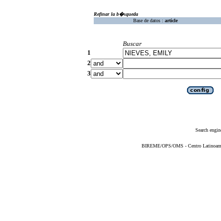
Refinar la b�squeda
Base de datos :
article
Buscar
1
2
3
Search engin
BIREME/OPS/OMS - Centro Latinoameric