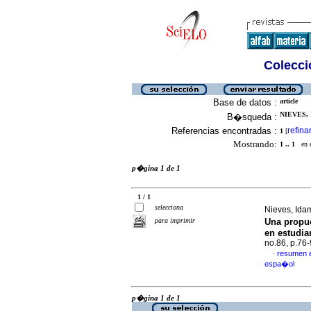
Colecció
Base de datos :
article
NIEVES, 
B�squeda :
Referencias encontradas :
refina
1
[
Mostrando:
1 .. 1
en el
p�gina 1 de 1
1 / 1
selecciona
Nieves, Ida
para imprimir
Una propue
en estudia
no.86, p.76
resumen 
·
espa�ol
p�gina 1 de 1