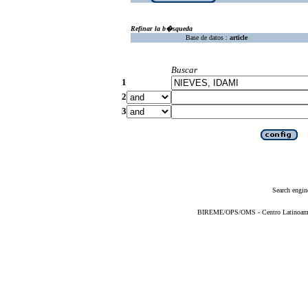
Refinar la b�squeda
Base de datos :
article
Buscar
1
2
3
Search engin
BIREME/OPS/OMS - Centro Latinoameric