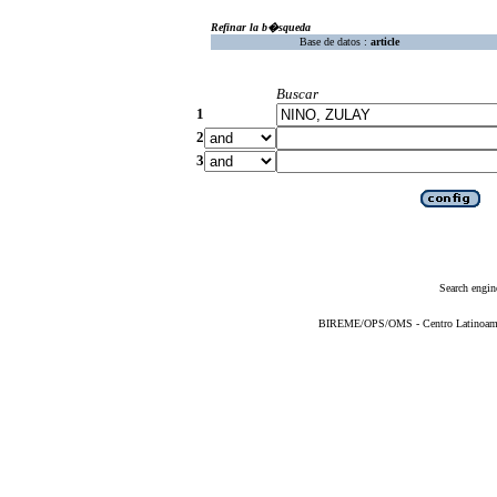
Refinar la b�squeda
Base de datos :
article
Buscar
1
2
3
Search engin
BIREME/OPS/OMS - Centro Latinoameric