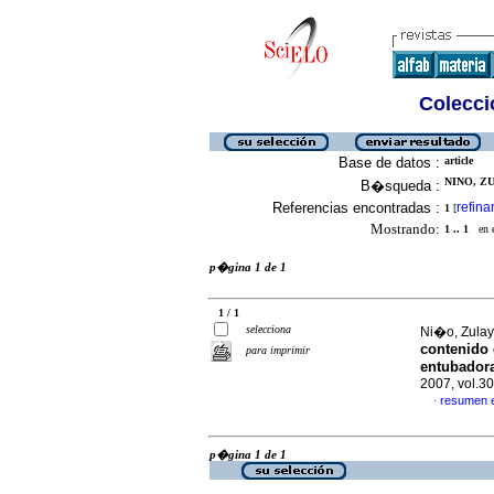
Colecció
Base de datos :
article
NINO, ZU
B�squeda :
Referencias encontradas :
refina
1
[
Mostrando:
1 .. 1
en el
p�gina 1 de 1
1 / 1
selecciona
Ni�o, Zulay
contenido 
para imprimir
entubadora
2007, vol.3
resumen 
·
p�gina 1 de 1