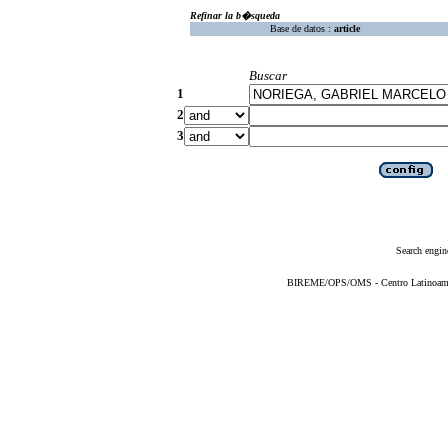
Refinar la b�squeda
Base de datos :
article
Buscar
1
2
3
Search engin
BIREME/OPS/OMS - Centro Latinoameric