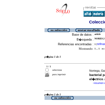
Colecció
Base de datos :
article
NORIEGA
B�squeda :
Referencias encontradas :
refina
1
[
Mostrando:
1 .. 1
en el
p�gina 1 de 1
1 / 1
selecciona
Noriega, Gab
para imprimir
bacterial 
el�ctrico
.
resumen 
·
p�gina 1 de 1