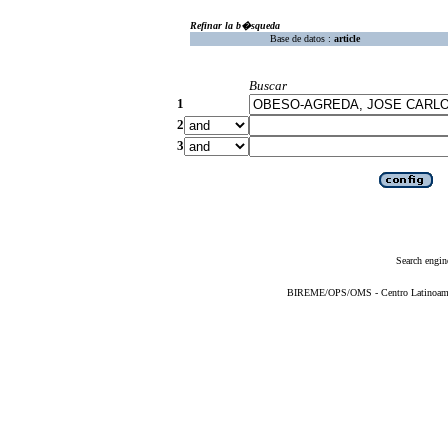
Refinar la b�squeda
Base de datos :
article
Buscar
1
2
3
Search engin
BIREME/OPS/OMS - Centro Latinoameric