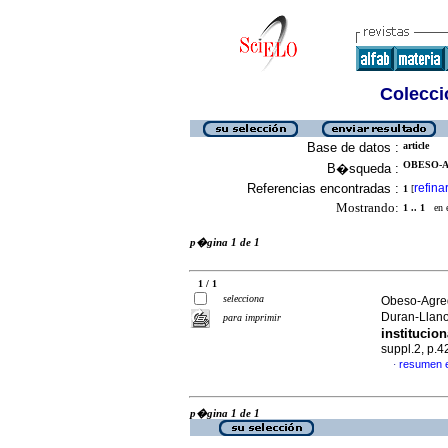
Colecció
Base de datos :
article
OBESO-A
B�squeda :
Referencias encontradas :
refina
1
[
Mostrando:
1 .. 1
en el
p�gina 1 de 1
1 / 1
selecciona
Obeso-Agre
Duran-Llan
para imprimir
institucio
suppl.2, p.
resumen 
·
p�gina 1 de 1