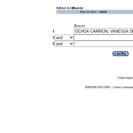
Refinar la b�squeda
Base de datos :
article
Buscar
1
2
3
Search engin
BIREME/OPS/OMS - Centro Latinoameric