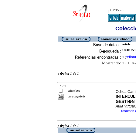
Colecció
Base de datos :
article
OCHOA C
B�squeda :
Referencias encontradas :
refina
1
[
Mostrando:
1 .. 1
en el
p�gina 1 de 1
1 / 1
selecciona
Ochoa Carri
INTERCUL
para imprimir
GESTI�N 
Aula Virtual
resumen 
·
p�gina 1 de 1