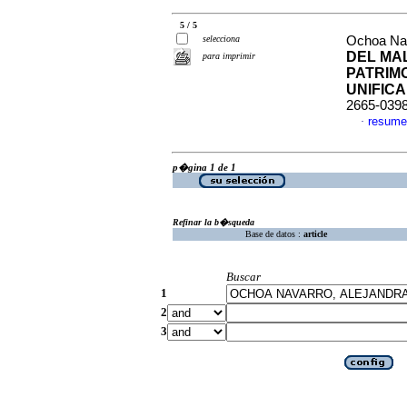
5 / 5
selecciona
Ochoa Nav
DEL MA
para imprimir
PATRIMO
UNIFIC
2665-039
resume
·
p�gina 1 de 1
Refinar la b�squeda
Base de datos :
article
Buscar
1
2
3