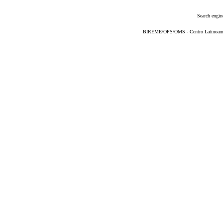
Search engin
BIREME/OPS/OMS - Centro Latinoameric