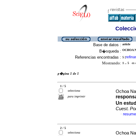
Colecció
Base de datos :
article
OCHOA N
B�squeda :
Referencias encontradas :
refina
5
[
Mostrando:
1 .. 5
en el
p�gina 1 de 1
1 / 5
selecciona
Ochoa Nav
responsa
para imprimir
Un estud
Cuest. Pol
resume
·
2 / 5
Ochoa Nav
selecciona