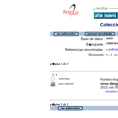
Colecció
Base de datos :
article
ODREMAN
B�squeda :
Referencias encontradas :
refina
1
[
Mostrando:
1 .. 1
en el
p�gina 1 de 1
1 / 1
selecciona
Romero Anga
virus deng
para imprimir
2013, vol.7
resumen 
·
p�gina 1 de 1