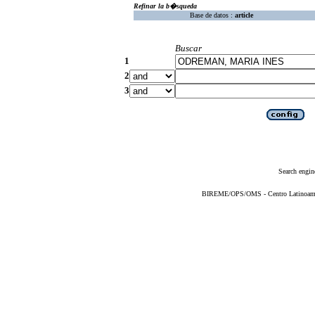
Refinar la b�squeda
Base de datos :
article
Buscar
1
2
3
Search engin
BIREME/OPS/OMS - Centro Latinoameric